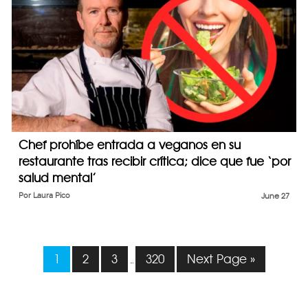
Chef prohíbe entrada a veganos en su
restaurante tras recibir crítica; dice que fue ‘por
salud mental’
Por
Laura Pico
June 27
1
2
3
320
Next Page »
…