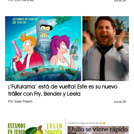
Por
Erik Martinez
June 29
¡’Futurama’ está de vuelta! Este es su nuevo
tráiler con Fry, Bender y Leela
Por
Sean Paskin
June 29