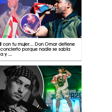
lí con tu mujer… Don Omar detiene
 concierto porque nadie se sabía
la y ...