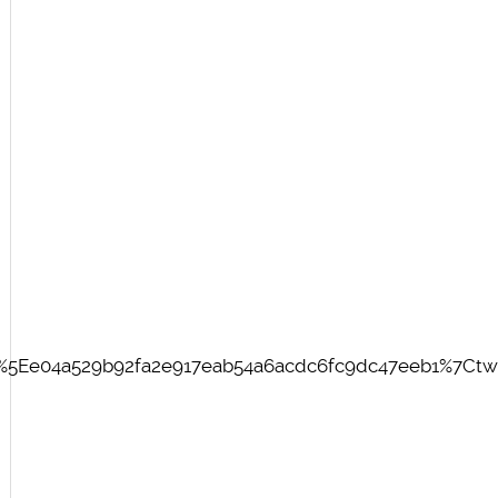
5Ee04a529b92fa2e917eab54a6acdc6fc9dc47eeb1%7Ctwc