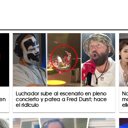
Luchador sube al escenario en pleno
Na
 en
concierto y patea a Fred Durst; hace
ma
el ridículo
el