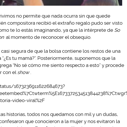
vivimos no permite que nada ocurra sin que quede
bién compositora recibió el extraño regalo pudo ser visto
mo te lo estás imaginando, ya que la intérprete de
So
son
al momento de reconocer el obsequio.
á casi segura de que la bolsa contiene los restos de una
a “¿Es tu mamá?”. Posteriormente, suponemos que la
agrega “No sé cómo me siento respecto a esto” y procede
ar con el
show
.
status/1673236911622684673?
eetembed%7Ctwterm%5E1673372534513844238%7Ctwgr%
oria-video-viral%2F
 historias, todos nos quedamos con mil y un dudas,
confesaron que conocieron a la mujer y nos evitaron la