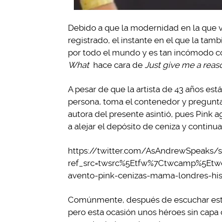
Debido a que la modernidad en la que 
registrado, el instante en el que la tam
por todo el mundo y es tan incómodo co
What
hace cara de
Just give me a rea
A pesar de que la artista de 43 años est
persona, toma el contenedor y pregunt
autora del presente asintió, pues Pink 
a alejar el depósito de ceniza y continu
https://twitter.com/AsAndrewSpeaks/
ref_src=twsrc%5Etfw%7Ctwcamp%5Etw
avento-pink-cenizas-mama-londres-hist
Comúnmente, después de escuchar estas
pero esta ocasión unos héroes sin capa 