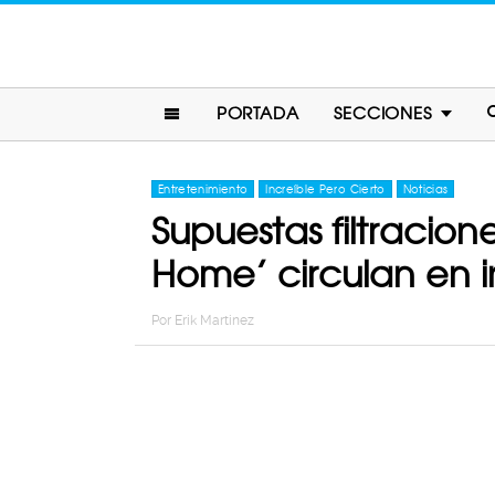
PORTADA
SECCIONES
Entretenimiento
Increíble Pero Cierto
Noticias
Supuestas filtracio
Home’ circulan en i
Por
Erik Martinez