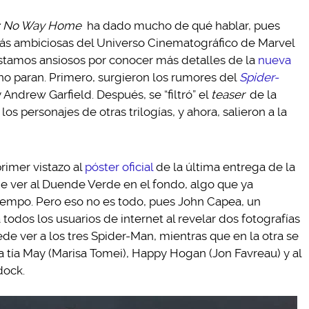
: No Way Home
ha dado mucho de qué hablar, pues
más ambiciosas del Universo Cinematográfico de Marvel
estamos ansiosos por conocer más detalles de la
nueva
no paran. Primero, surgieron los rumores del
Spider-
Andrew Garfield. Después, se “filtró” el
teaser
de la
os personajes de otras trilogías, y ahora, salieron a la
rimer vistazo al
póster oficial
de la última entrega de la
e ver al Duende Verde en el fondo, algo que ya
empo. Pero eso no es todo, pues John Capea, un
 todos los usuarios de internet al revelar dos fotografías
ede ver a los tres Spider-Man, mientras que en la otra se
a tía May (Marisa Tomei), Happy Hogan (Jon Favreau) y al
dock.