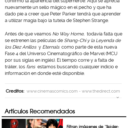
confirmó la apariencia del superhéroe. Aquí se aprecia
nuevamente un sello mágico en el pecho y que ha
dado pie a creer que Peter Parker tendrá que aprender
a utilizar magia bajo la tutela de Stephen Strange.
Antes de que veamos
No Way Home,
todavía falta que
se estrenen las películas de
Shang-Chi y la Leyenda de
los Diez Anillos
y
Eternals
como parte de esta nueva
Fase 4 del Universo Cinematográfico de Marvel (MCU
por sus siglas en inglés). El tiempo corre y a falta de
tráiler, los
fans
estamos buscando cualquier indicio e
información en donde esté disponible.
Creditos:
www.cinemascomics.com - www.thedirect.com
Artículos Recomendados
Filtran imágenes de ‘Spider-