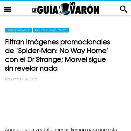
Entretenimiento
Increíble Pero Cierto
Filtran imágenes promocionales
de ‘Spider-Man: No Way Home’
con el Dr Strange; Marvel sigue
sin revelar nada
Por
Emmanuel Ortiz
Aunque cada vez falta menos tiempo para que esta