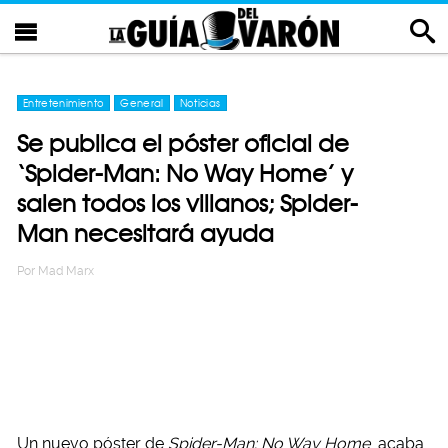
Entretenimiento
General
Noticias
Se publica el póster oficial de
‘Spider-Man: No Way Home’ y
salen todos los villanos; Spider-
Man necesitará ayuda
Por
Mad Marx
Un nuevo póster de
Spider-Man: No Way Home
acaba