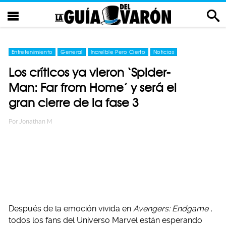
Entretenimiento
General
Increíble Pero Cierto
Noticias
Los críticos ya vieron ‘Spider-
Man: Far from Home’ y será el
gran cierre de la fase 3
Por
Jonathan M
Después de la emoción vivida en
Avengers: Endgame
,
todos los fans del Universo Marvel están esperando