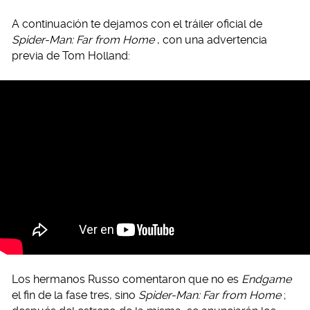
A continuación te dejamos con el tráiler oficial de
Spider-Man: Far from Home
, con una advertencia
previa de Tom Holland:
Los hermanos Russo comentaron que no es
Endgame
el fin de la fase tres, sino
Spider-Man: Far from Home
;