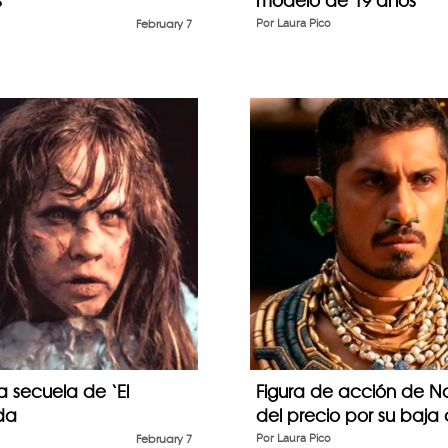
s”
modelo de 19 años
February 7
Por
Laura Pico
a secuela de ‘El
Figura de acción de N
ada
del precio por su baj
February 7
Por
Laura Pico