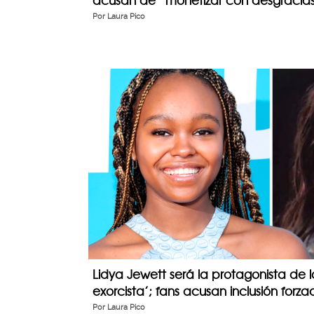
acusan de “monetizar con desgracia
Por
Laura Pico
Lidya Jewett será la protagonista de l
exorcista’; fans acusan inclusión forz
Por
Laura Pico