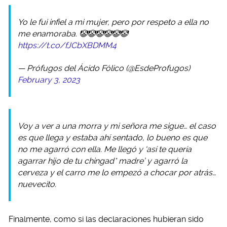
Yo le fui infiel a mi mujer, pero por respeto a ella no
me enamoraba. 🤡🤡🤡🤡🤡🤡
https://t.co/fJCbXBDMM4
— Prófugos del Ácido Fólico (@EsdeProfugos)
February 3, 2023
Voy a ver a una morra y mi señora me sigue… el caso
es que llega y estaba ahí sentado, lo bueno es que
no me agarró con ella. Me llegó y ‘así te quería
agarrar hijo de tu chingad* madre’ y agarró la
cerveza y el carro me lo empezó a chocar por atrás…
nuevecito.
Finalmente, como si las declaraciones hubieran sido