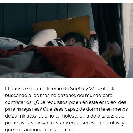
El puesto se llama Interno de Sueño y Wakefit está
buscando a los más holgazanes del mundo para
contratarlos. ¿Qué requisitos piden en este empleo ideal
para haraganes? Que seas capaz de dormirte en menos
de 20 minutos, que no te moleste el ruido o la luz, que
prefieras descansar a estar viendo series o películas, y
que seas inmune a las alarmas.