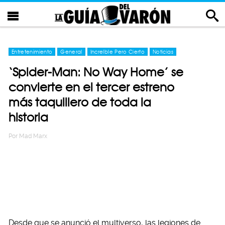
Entretenimiento
General
Increíble Pero Cierto
Noticias
‘Spider-Man: No Way Home’ se
convierte en el tercer estreno
más taquillero de toda la
historia
Por
Mad Marx
Desde que se anunció el multiverso, las legiones de