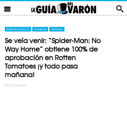
Entretenimiento
General
Noticias
Se veía venir: “Spider-Man: No
Way Home” obtiene 100% de
aprobación en Rotten
Tomatoes ¡y todo pasa
mañana!
Por
Mad Marx