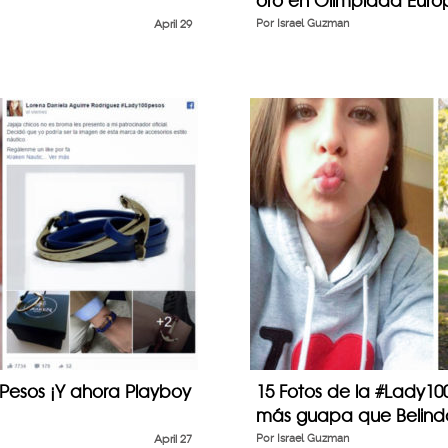
oro en Olimpiada Eur
April 29
Por
Israel Guzman
Pesos ¡Y ahora Playboy
15 Fotos de la #Lady1
más guapa que Belind
April 27
Por
Israel Guzman