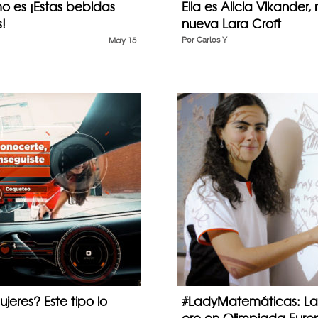
o es ¡Estas bebidas
Ella es Alicia Vikander,
!
nueva Lara Croft
May 15
Por
Carlos Y
jeres? Este tipo lo
#LadyMatemáticas: La 