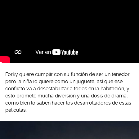
Forky quiere cumplir con su función de ser un tenedor,
pero la niña lo quiere como un juguete, así que ese
conflicto va a desestabilizar a todos en la habitación, y
esto promete mucha diversión y una dosis de drama,
como bien lo saben hacer los desarrolladores de estas
películas.