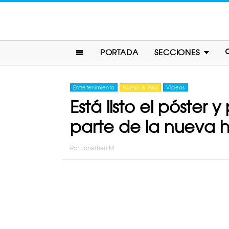
PORTADA
SECCIONES
Entretenimiento
Humor & Risa
Videos
Está listo el póster y
parte de la nueva hi
Por
Jonathan M