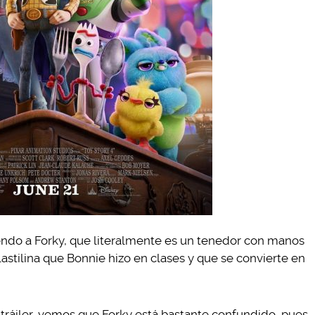
ciendo a Forky, que literalmente es un tenedor con manos
lastilina que Bonnie hizo en clases y que se convierte en
tráiler, vemos que Forky está bastante confundido, pues,