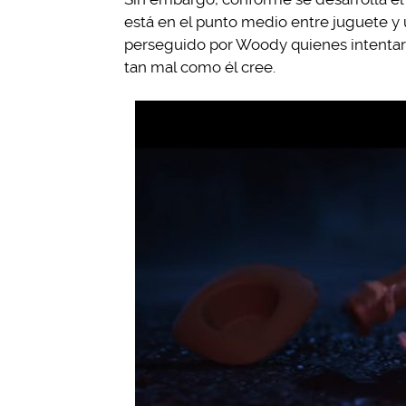
está en el punto medio entre juguete y 
perseguido por Woody quienes intentará
tan mal como él cree.