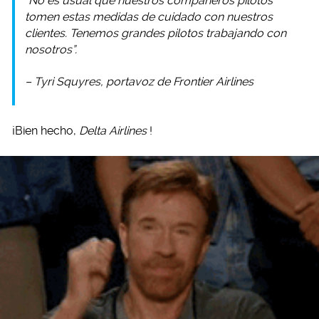
“No es usual que nuestros compañeros pilotos
tomen estas medidas de cuidado con nuestros
clientes. Tenemos grandes pilotos trabajando con
nosotros”.
– Tyri Squyres, portavoz de
Frontier Airlines
¡Bien hecho,
Delta Airlines
!