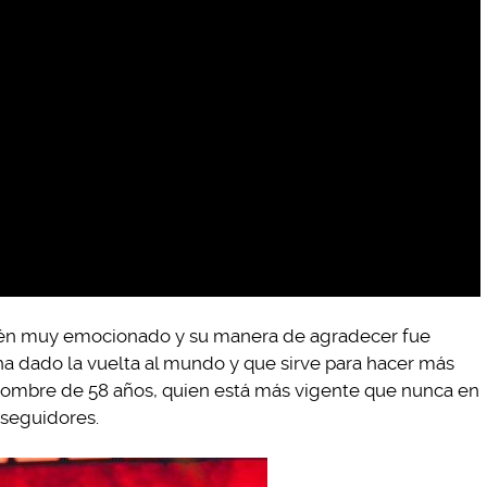
ambién muy emocionado y su manera de agradecer fue
a dado la vuelta al mundo y que sirve para hacer más
hombre de 58 años, quien está más vigente que nunca en
s seguidores.