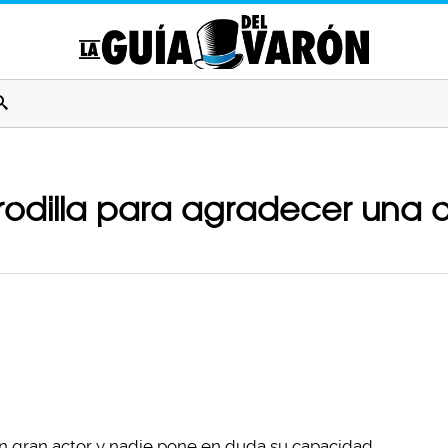
rodilla para agradecer una o
un gran actor y nadie pone en duda su capacidad