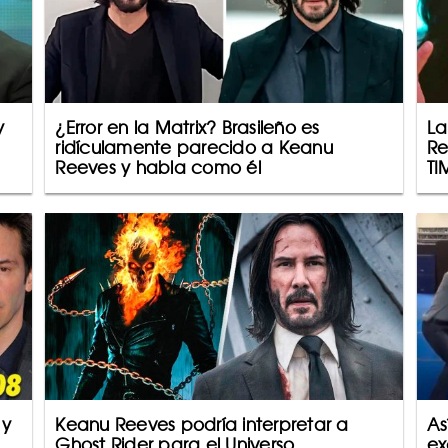
y
¿Error en la Matrix? Brasileño es
La
ridículamente parecido a Keanu
Re
Reeves y habla como él
TI
 y
Keanu Reeves podría interpretar a
As
Ghost Rider para el Universo
ex