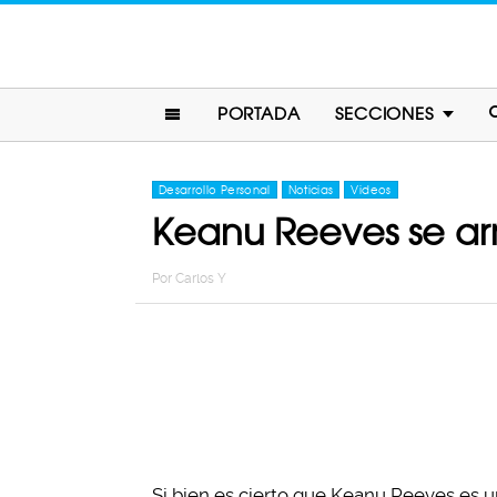
PORTADA
SECCIONES
Desarrollo Personal
Noticias
Videos
Keanu Reeves se ar
Por
Carlos Y
Si bien es cierto que Keanu Reeves es 