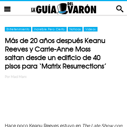
Entretenimiento
Increíble Pero Cierto
Noticias
Videos
Más de 20 años después Keanu
Reeves y Carrie-Anne Moss
saltan desde un edificio de 40
pisos para ‘Matrix Resurrections’
Por
Mad Marx
Hace poco Keanu Reeves estuvo en
The Late Show con