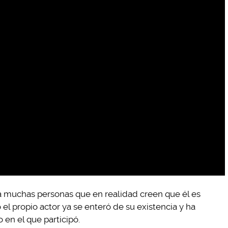
 muchas personas que en realidad creen que él es
o el propio actor ya se enteró de su existencia y ha
 en el que participó.