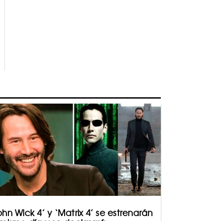
ohn Wick 4’ y ‘Matrix 4’ se estrenarán