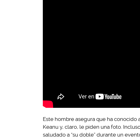
Este hombre asegura que ha conocido a
Keanu y, claro, le piden una foto. Inclus
saludado a “su doble” durante un evento