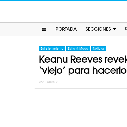
PORTADA
SECCIONES
Entretenimiento
Estilo & Moda
Noticias
Keanu Reeves revel
‘viejo’ para hacerlo
Por
Carlos Y