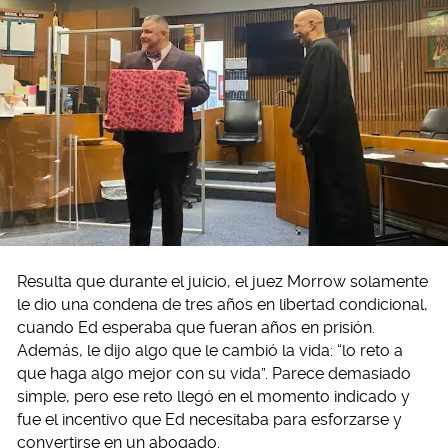
Resulta que durante el juicio, el juez Morrow solamente
le dio una condena de tres años en libertad condicional,
cuando Ed esperaba que fueran años en prisión.
Además, le dijo algo que le cambió la vida: “lo reto a
que haga algo mejor con su vida”. Parece demasiado
simple, pero ese reto llegó en el momento indicado y
fue el incentivo que Ed necesitaba para esforzarse y
convertirse en un abogado.