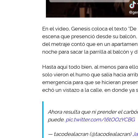
En el video, Genesis coloca el texto “De
escena que presenció desde su balcón, q
del metraje contó que en un apartament
noche para sacar la parrilla al balcón y d
Hasta aquí todo bien, al menos para ell
solo vieron el humo que salía hacia arrib
emergencia para que se hicieran presente
echó un vistazo a la calle, en donde ya
Ahora resulta que ni prender el carbó
puede.
pic.twitter.com/l6tOOzYCBG
— tacodealacran (@tacodealacran)
Ja