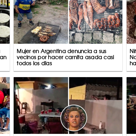
a
Mujer en Argentina denuncia a sus
Ni
gan
vecinos por hacer carnita asada casi
Na
todos los días
ha