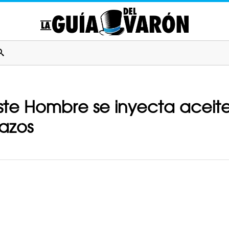
 este Hombre se inyecta acei
razos