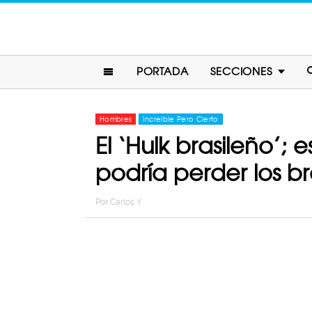
PORTADA
SECCIONES
Hombres
Increíble Pero Cierto
El ‘Hulk brasileño’;
podría perder los b
Por
Carlos Y