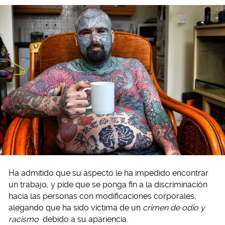
Ha admitido que su aspecto le ha impedido encontrar
un trabajo, y pide que se ponga fin a la discriminación
hacia las personas con modificaciones corporales,
alegando que ha sido víctima de un
crimen de odio y
racismo
debido a su apariencia.