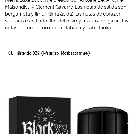
Men`s Luxe 2006, fue creado por Antoine Lie, Antoine
Maisondieu y Clement Gavarry. Las notas de salida son:
bergamota y limón (lima ácida); las notas de corazón
son: anís estrellado, flor del olivo y madera de gaiac, las
notas de fondo son cuero , tabaco y haba tonka.
10. Black XS (Paco Rabanne)