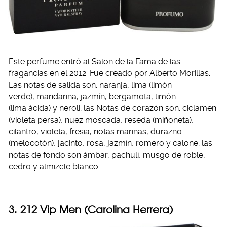
Este perfume entró al Salon de la Fama de las
fragancias en el 2012. Fue creado por Alberto Morillas.
Las notas de salida son: naranja, lima (limón
verde), mandarina, jazmín, bergamota, limón
(lima ácida) y neroli; las Notas de corazón son: ciclamen
(violeta persa), nuez moscada, reseda (miñoneta),
cilantro, violeta, fresia, notas marinas, durazno
(melocotón), jacinto, rosa, jazmín, romero y calone; las
notas de fondo son ámbar, pachulí, musgo de roble,
cedro y almizcle blanco.
3. 212 Vip Men (Carolina Herrera)