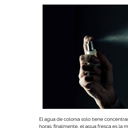
El agua de colonia solo tiene concentr
horas; finalmente, el agua fresca es la 