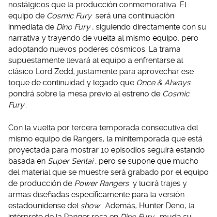
nostálgicos que la producción conmemorativa. El
equipo de
Cosmic Fury
será una continuación
inmediata de
Dino Fury
, siguiendo directamente con su
narrativa y trayendo de vuelta al mismo equipo, pero
adoptando nuevos poderes cósmicos. La trama
supuestamente llevará al equipo a enfrentarse al
clásico Lord Zedd, justamente para aprovechar ese
toque de continuidad y legado que
Once & Always
pondrá sobre la mesa previo al estreno de
Cosmic
Fury
.
Con la vuelta por tercera temporada consecutiva del
mismo equipo de Rangers, la minitemporada que está
proyectada para mostrar 10 episodios seguirá estando
basada en
Super Sentai
, pero se supone que mucho
del material que se muestre será grabado por el equipo
de producción de
Power Rangers
y lucirá trajes y
armas diseñadas específicamente para la versión
estadounidense del
show
. Además, Hunter Deno, la
intérprete de la Ranger rosa en
Dino Fury
, muda su