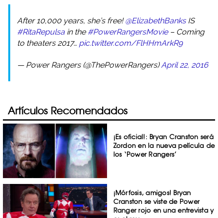
After 10,000 years, she’s free!
@ElizabethBanks
IS
#RitaRepulsa
in the
#PowerRangersMovie
– Coming
to theaters 2017…
pic.twitter.com/FlHHmArkR9
— Power Rangers (@ThePowerRangers)
April 22, 2016
Artículos Recomendados
¡Es oficial!: Bryan Cranston será
Zordon en la nueva película de
los ‘Power Rangers’
¡Mórfosis, amigos! Bryan
Cranston se viste de Power
Ranger rojo en una entrevista y