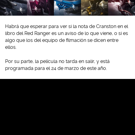
Habrá que esperar para ver si la nota de Cranston en el
libro del Red Ranger es un aviso de lo que viene, o si es
algo que los del equipo de filmación se dicen entre
ellos.
Por su parte, la película no tarda en salir, y está
programada para el 24 de marzo de este año.