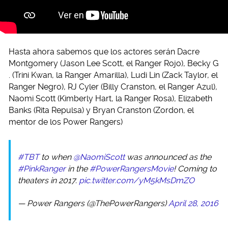
Hasta ahora sabemos que los actores serán Dacre
Montgomery (Jason Lee Scott, el Ranger Rojo), Becky G
. (Trini Kwan, la Ranger Amarilla), Ludi Lin (Zack Taylor, el
Ranger Negro), RJ Cyler (Billy Cranston, el Ranger Azul),
Naomi Scott (Kimberly Hart, la Ranger Rosa), Elizabeth
Banks (Rita Repulsa) y Bryan Cranston (Zordon, el
mentor de los Power Rangers)
#TBT
to when
@NaomiScott
was announced as the
#PinkRanger
in the
#PowerRangersMovie
! Coming to
theaters in 2017.
pic.twitter.com/yM5kMsDmZO
— Power Rangers (@ThePowerRangers)
April 28, 2016