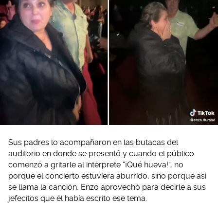
Sus padres lo acompañaron en las butacas del
auditorio en donde se presentó y cuando el público
comenzó a gritarle al intérprete “¡Qué hueva!”, no
porque el concierto estuviera aburrido, sino porque así
se llama la canción, Enzo aprovechó para decirle a sus
jefecitos que él había escrito ese tema.