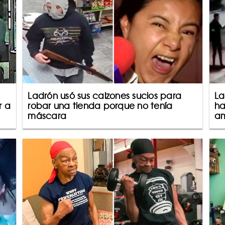
Ladrón usó sus calzones sucios para
La
r a
robar una tienda porque no tenía
ha
máscara
am