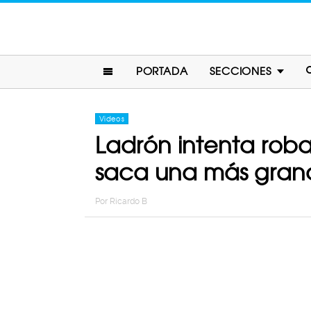
PORTADA
SECCIONES
Videos
Ladrón intenta rob
saca una más grand
Por
Ricardo B