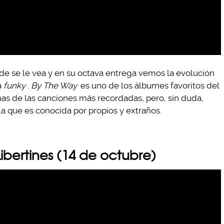
de se le vea y en su octava entrega vemos la evolución
a
funky
.
By The Way
es uno de los álbumes favoritos del
nas de las canciones más recordadas, pero, sin duda,
la que es conocida por propios y extraños.
ibertines (14 de octubre)