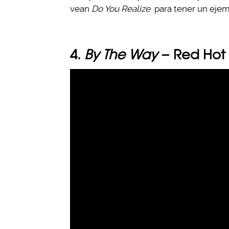
vean
Do You Realize
para tener un ejem
4.
By The Way –
Red Hot C