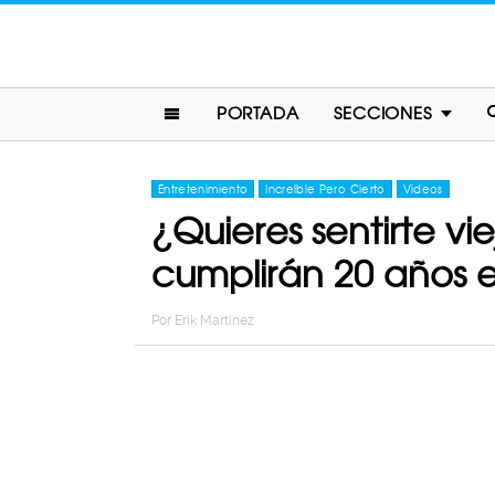
PORTADA
SECCIONES
Entretenimiento
Increíble Pero Cierto
Videos
¿Quieres sentirte v
cumplirán 20 años e
Por
Erik Martinez