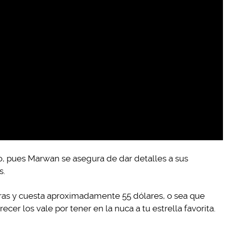
, pues Marwan se asegura de dar detalles a sus
s.
ras y cuesta aproximadamente 55 dólares, o sea que
cer los vale por tener en la nuca a tu estrella favorita.