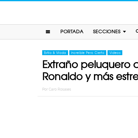
PORTADA
SECCIONES
Estilo & Moda
Increíble Pero Cierto
Videos
Extraño peluquero c
Ronaldo y más estrel
Por
Caro Rosales