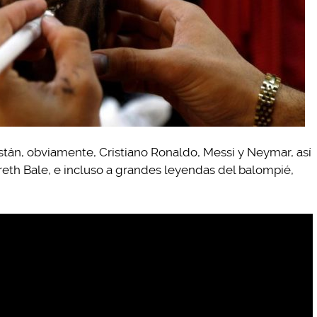
están, obviamente, Cristiano Ronaldo, Messi y Neymar, así
th Bale, e incluso a grandes leyendas del balompié,