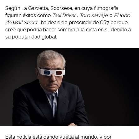
Según La Gazzetta, Scorsese, en cuya filmografía
figuran éxitos como
Taxi Driver
,
Toro salvaje
o
El lobo
de Wall Street
, ha decidido prescindir de CR7 porque
cree que podría hacer sombra a la cinta en sí, debido a
su popularidad global.
Esta noticia está dando vuelta al mundo, y por