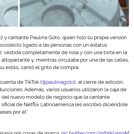
iz y cantante Paulina Goto, quien hizo su propia versión
n sociolecto ligado a las personas con un estatus
z, vestida completamente de rosa y con una torta en la
 altoparlante y, mientras circulaba por una de las calles,
 su estilo, cantó el grito de compra.
 cuenta de TikTok (
@paulinagoto
), al cierre de edición,
cciones. Además, varios usuarios utilizaron la caja de
o del nuevo modelo de negocio que la cantante
 oficial de Netflix Latinoamérica les escribió diciéndole
ses por él”.
colonia por cosas de marca.
pic.twitter.com/mfntkl4m9M