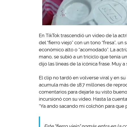
En TikTok trascendió un video de la actr
del “fierro viejo” con un tono “fresa”, u
económico alto o “acomodado”. La actri
mano, se subió a un triciclo que tenía un
dijo las líneas de la icónica frase. Muy a
El clip no tardó en volverse viral y en su
acumula más de 18.7 millones de reprodu
comentarios para dejarle su visto buen
incursionó con su video. Hasta la cuenta
“Ya ando sacando mi colchón para que pa
Este "fierro viejo" nomás entra en la 