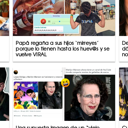
Papá regaña a sus hijos ‘mirreyes’
De
porque lo tienen hasta los huev@s y se
dó
vuelve VIRAL
no
Una supuesta imagen de un “viejo
Cu