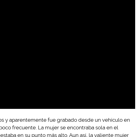
os y aparentemente fue grabado desde un vehículo en
oco frecuente. La mujer se encontraba sola en el
 estaba en su punto más alto. Aun así, la valiente mujer