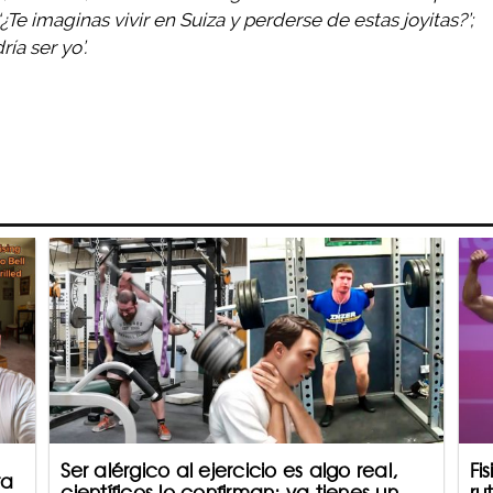
‘¿Te imaginas vivir en Suiza y perderse de estas joyitas?’;
ía ser yo’.
Ser alérgico al ejercicio es algo real,
Fi
ra
científicos lo confirman; ya tienes un
ru