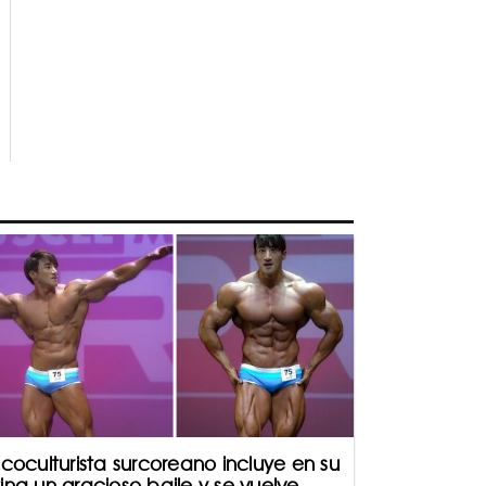
sicoculturista surcoreano incluye en su
tina un gracioso baile y se vuelve