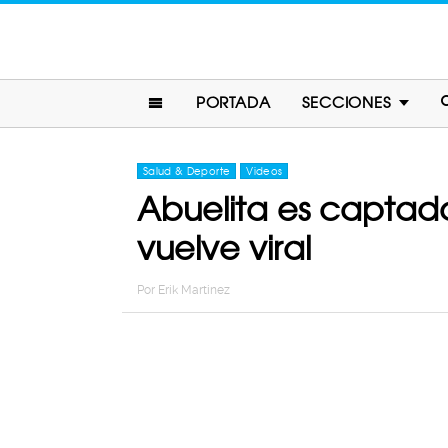
PORTADA
SECCIONES
Salud & Deporte
Videos
Abuelita es captada
vuelve viral
Por
Erik Martinez