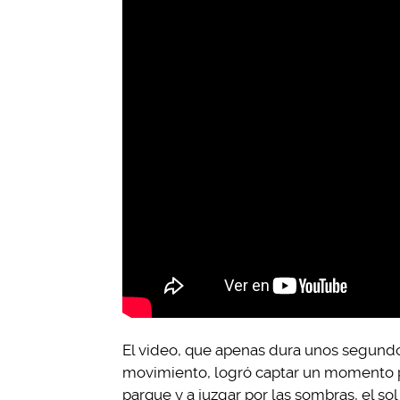
El video, que apenas dura unos segund
movimiento, logró captar un momento p
parque y a juzgar por las sombras, el sol