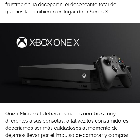
frustración, la decepción, el desencanto total de
quienes las recibieron en lugar de la Series X.
Quizá Microsoft debería ponerles nombres muy
diferentes a sus consolas, o tal vez los consumidores
deberíamos ser más cuidadosos al momento de
dejarnos llevar por el impulso de comprar y comprar.