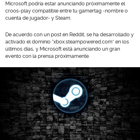
Microsoft podría estar anunciando próximamente el
croos-play compatible entre tu gamertag -nombre o
cuenta de jugador- y Steam.
De acuerdo con un post en Reddit, se ha desarrollado y
activado el dominio “xbox.steampowered.com” en los
últimos días, y Microsoft está anunciando un gran
evento con la prensa próximamente.