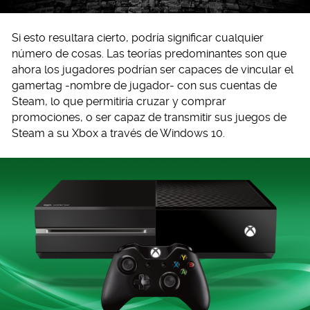
Si esto resultara cierto, podría significar cualquier
número de cosas. Las teorías predominantes son que
ahora los jugadores podrían ser capaces de vincular el
gamertag -nombre de jugador- con sus cuentas de
Steam, lo que permitiría cruzar y comprar
promociones, o ser capaz de transmitir sus juegos de
Steam a su Xbox a través de Windows 10.