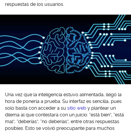
respuestas de los usuarios.
Una vez que la inteligencia estuvo alimentada, llegó la
hora de ponerla a prueba. Su interfaz es sencilla, pues
solo basta con acceder a su
sitio web
y plantear un
dilema al que contestara con un juicio: “está bien”, “está
mal”, “deberías”, “no deberías”, entre otras respuestas
posibles. Esto se volvió preocupante para muchos