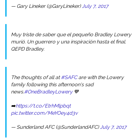
— Gary Lineker (@GaryLineker)
July 7, 2017
Muy triste de saber que el pequeño Bradley Lowery
murió. Un guerrero y una inspiración hasta el final.
QEPD Bradley.
The thoughts of all at
#SAFC
are with the Lowery
family following this afternoon's sad
news.
#OneBradleyLowery
💙
➡️
https://t.co/EtrhMlpbqt
pic.twitter.com/MeYOey4d3v
— Sunderland AFC (@SunderlandAFC)
July 7, 2017