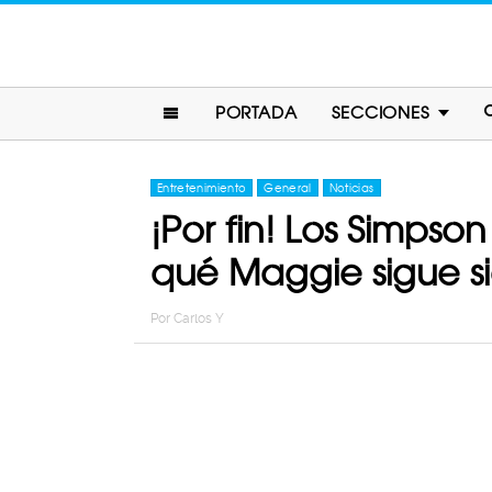
PORTADA
SECCIONES
Entretenimiento
General
Noticias
¡Por fin! Los Simps
qué Maggie sigue 
Por
Carlos Y