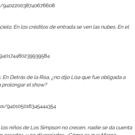
tus/940220038740676608
ielo. En los créditos de entrada se ven las nubes. En el
s/940174480239939584
En Detrás de la Risa, ¿no dijo Lisa que fue obligada a
 prolongar el show?
tus/940105016345444354
los niños de Los Simpson no crecen, nadie se da cuenta
 casados, y no divorciados. ¿Cómo es que Marge