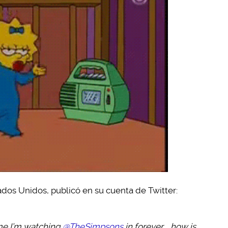
ados Unidos, publicó en su cuenta de Twitter:
ime I’m watching
@TheSimpsons
in forever…. how is