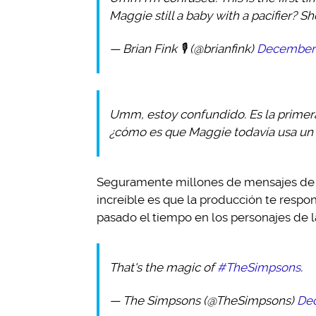
Maggie still a baby with a pacifier? S
— Brian Fink 🎙 (@brianfink)
December 
Umm, estoy confundido. Es la primer
¿cómo es que Maggie todavía usa un 
Seguramente millones de mensajes de es
increíble es que la producción te respo
pasado el tiempo en los personajes de l
That's the magic of
#TheSimpsons
.
— The Simpsons (@TheSimpsons)
Dec