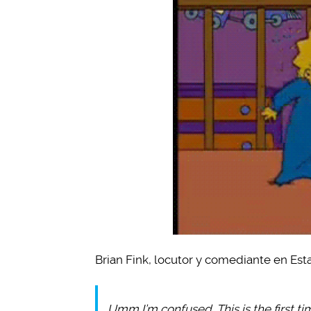
Brian Fink, locutor y comediante en Est
Umm I’m confused. This is the first t