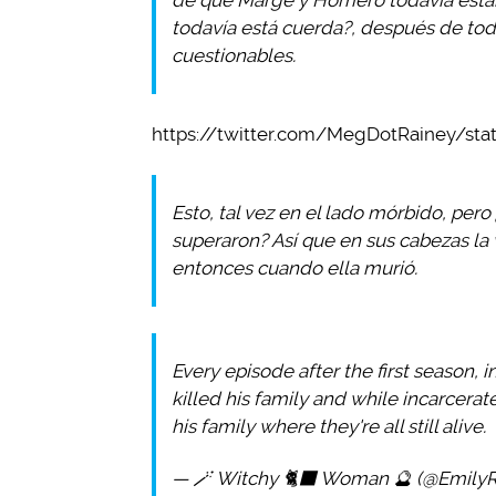
todavía está cuerda?, después de tod
cuestionables.
https://twitter.com/MegDotRainey/st
Esto, tal vez en el lado mórbido, per
superaron? Así que en sus cabezas la
entonces cuando ella murió.
Every episode after the first season, in 
killed his family and while incarcerate
his family where they're all still alive.
— 🪄 Witchy 🐈‍⬛ Woman 🔮 (@Emily