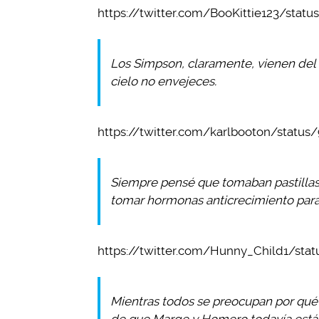
https://twitter.com/BooKittie123/sta
Los Simpson, claramente, vienen del c
cielo no envejeces.
https://twitter.com/karlbooton/statu
Siempre pensé que tomaban pastillas. 
tomar hormonas anticrecimiento para
https://twitter.com/Hunny_Child1/sta
Mientras todos se preocupan por qué 
de que Marge y Homero todavía están