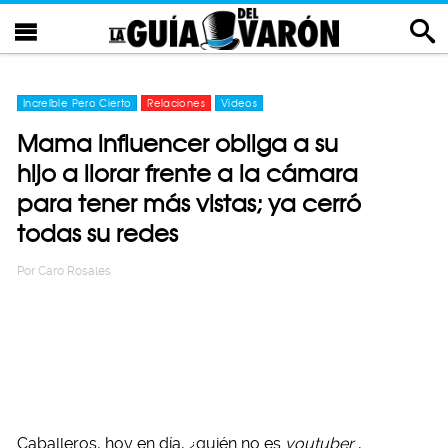
Increíble Pero Cierto
Relaciones
Videos
Mama influencer obliga a su
hijo a llorar frente a la cámara
para tener más vistas; ya cerró
todas su redes
Por
Caro Rosales
Caballeros, hoy en día, ¿quién no es
youtuber
,