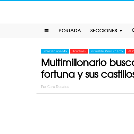
PORTADA
SECCIONES
Entretenimiento
Hombres
Increíble Pero Cierto
Rel
Multimillonario busc
fortuna y sus castillo
Por
Caro Rosales