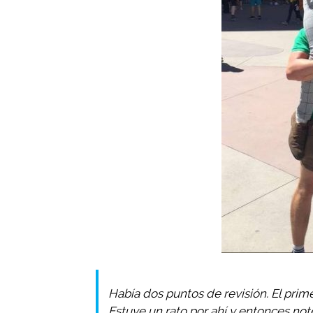
Había dos puntos de revisión. El prime
Estuve un rato por ahí y entonces not