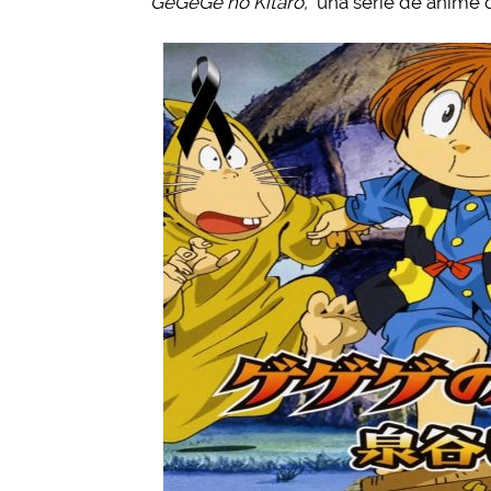
GeGeGe no Kitaro,
una serie de anime 