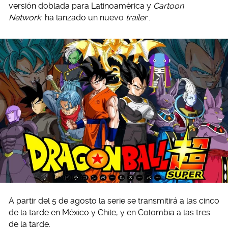
versión doblada para Latinoamérica y
Cartoon
Network
ha lanzado un nuevo
trailer
.
A partir del 5 de agosto la serie se transmitirá a las cinco
de la tarde en México y Chile, y en Colombia a las tres
de la tarde.