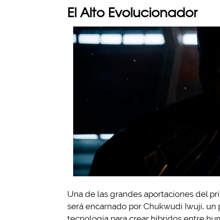
El Alto Evolucionador
Una de las grandes aportaciones del pr
será encarnado por Chukwudi Iwuji, un pe
tecnología para crear híbridos entre h