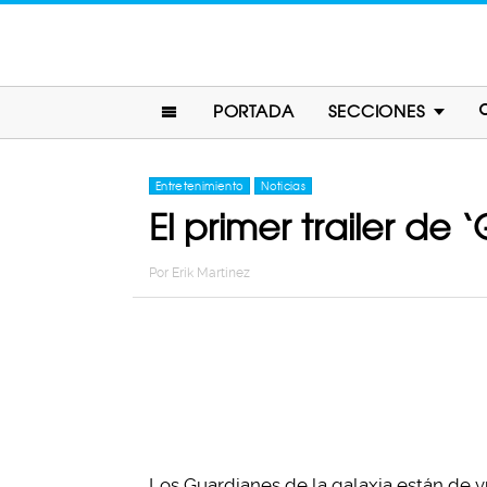
PORTADA
SECCIONES
Entretenimiento
Noticias
El primer trailer de
Por
Erik Martinez
Los Guardianes de la galaxia están de vu