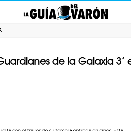
 ‘Guardianes de la Galaxia 3’ 
elta con el tráiler de su tercera entrega en cines. Esta