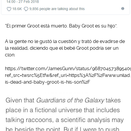
“El primer Groot está muerto. Baby Groot es su hijo”.
A la gente no le gustó la cuestión y trató de evadirse de
la realidad, diciendo que el bebé Groot podría ser un
clon:
https://twitter.com/JamesGunn/status/96870457389540
ref_src=twsrc%5Etfw&ref_url=https%3A%2F%2Fwww.unilad.
is-dead-and-baby-groot-is-his-son%2F