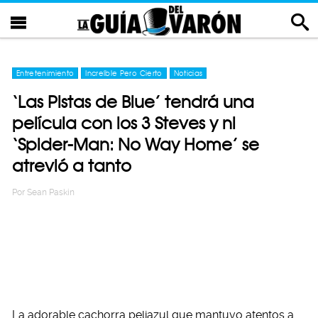
Entretenimiento
Increíble Pero Cierto
Noticias
‘Las Pistas de Blue’ tendrá una
película con los 3 Steves y ni
‘Spider-Man: No Way Home’ se
atrevió a tanto
Por
Sean Paskin
La adorable cachorra peliazul que mantuvo atentos a