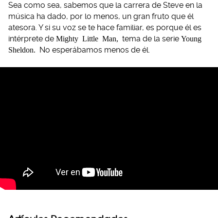
Sea como sea, sabemos que la carrera de Steve en la
música ha dado, por lo menos, un gran fruto que él
atesora. Y si su voz se te hace familiar, es porque él es
intérprete de
Mighty Little Man,
tema de la serie
Young
Sheldon.
No esperábamos menos de él.