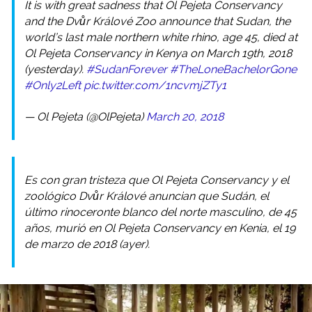
It is with great sadness that Ol Pejeta Conservancy
and the Dvůr Králové Zoo announce that Sudan, the
world’s last male northern white rhino, age 45, died at
Ol Pejeta Conservancy in Kenya on March 19th, 2018
(yesterday).
#SudanForever
#TheLoneBachelorGone
#Only2Left
pic.twitter.com/1ncvmjZTy1
— Ol Pejeta (@OlPejeta)
March 20, 2018
Es con gran tristeza que Ol Pejeta Conservancy y el
zoológico Dvůr Králové anuncian que Sudán, el
último rinoceronte blanco del norte masculino, de 45
años, murió en Ol Pejeta Conservancy en Kenia, el 19
de marzo de 2018 (ayer).